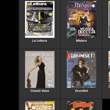
La Lettura
Mistero
Classic Voice
DrumSet